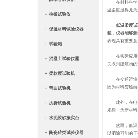
在材料科学领
温柔度显得尤为
+
拉拔试验仪
低温柔度试
+
保温材料试验仪器
载，仪器能够测
表现具有重要意
+
试验箱
在实际应用中
+
混凝土试验仪器
关系到建筑物的
+
柔软度试验机
在交通运输领
因为材料变脆而
+
弯曲试验机
此外，在电子
+
抗折试验机
规律，为新材料
+
水泥胶砂振实台
然而，低温柔
+
陶瓷砖类试验仪器
以消除可能的干