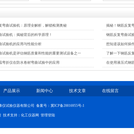
复弯曲试验机：原理全解析，解锁检测奥秘
揭秘！钢筋反复
曲试验机：揭秘背后的科学原理！
钢筋反复弯曲试
曲试验机的应用与性能分析
想知道该如何操
曲试验机是评估钢筋质量和性能的重要测试设备之一
了解一下钢筋反
温弯折仪在防水卷材弯曲试验中的应用
在使用液压式钢
产品展示
新闻中心
技术文章
在线留言
沧州峰仪试验仪器有限公司
备案号：冀ICP备20016955号-1
问者 技术支持：
化工仪器网
管理登陆