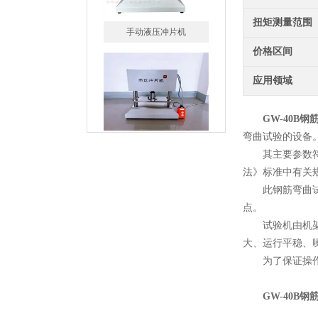
手动液压冲片机
扭矩测量范围
价格区间
应用领域
峰仪橡胶防水卷材电动冲片
GW-40B
弯曲试验的设备
机制样机
其主要参数符合GB
法》标准中有关
此钢筋弯曲试验
点。
试验机由机架、
丙纶拉力试验机
大、运行平稳、
为了保证操作人
GW-40B