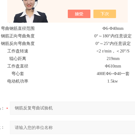
产品型号
GW-40B
弯曲钢筋直径范围
Ф6-Ф40mm
钢筋正向弯曲角度
0°～180°内任意设定
钢筋反向弯曲角度
0°～25°内任意设定
工作盘转速
<2 r/min，＜20°/S
辊心距离
219mm
工作盘直径
Ф61
0mm
弯心套
400EФ6~Ф40一套
电动机功率
1.5kw
品：
位：