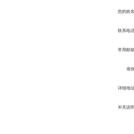
您的姓
胶粘剂拉拔试验仪
联系电
常用邮
高分子搭接缝不透水仪
省
详细地
补充说
瓷砖胶砂浆腻子拉拔试验仪