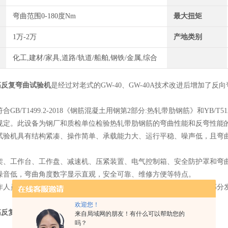
弯曲范围0-180度Nm
最大扭矩
1万-2万
产地类别
化工,建材/家具,道路/轨道/船舶,钢铁/金属,综合
钢筋反复弯曲试验机
是经过对老式的GW-40、GW-40A技术改进后增加了
。
/T1499.2-2018《钢筋混凝土用钢第2部分:热轧带肋钢筋》和YB/T
规定。此设备为钢厂和质检单位检验热轧带肋钢筋的弯曲性能和反弯性能
机具有结构紧凑、操作简单、承载能力大、运行平稳、噪声低，且弯曲
工作台、工作盘、减速机、压紧装置、电气控制箱、安全防护罩和弯曲
噪音低，弯曲角度数字显示直观，安全可靠、维修方便等特点。
员和设备的安全，试验机还配备了可靠的限位机构，当电气控制部分发
欢迎您！
钢筋反复弯曲试验机
规格：
来自局域网的朋友！有什么可以帮助您的
吗？