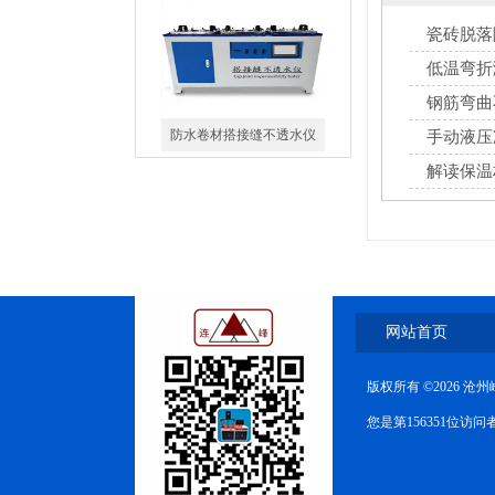
瓷砖脱落
防水卷材搭接缝不透水仪
低温弯折
钢筋弯曲
手动液压
解读保温
手动液压冲片机
网站首页
版权所有 ©2026 
峰仪橡胶防水卷材电动冲片
机制样机
您是第156351位访