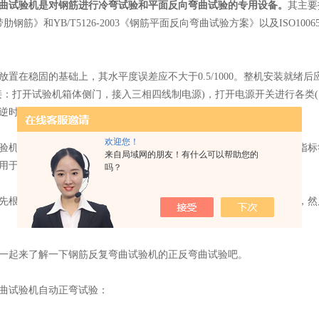
曲试验机是对钢筋进行冷弯试验和平面反向弯曲试验的专用设备。
其主要
肋钢筋》和YB/T5126-2003《钢筋平面反向弯曲试验方案》以及ISO10
在稳固的基础上，其水平度误差应不大于0.5/1000。整机安装就绪
接：打开试验机箱体侧门，接入三相四线制电源)，打开电源开关进行各类(
逆时针为反向转动。
欢迎您！
是对钢筋进行平面弯曲试验的测试设备，该设备主要技术参数和指标符合GB/
来自局域网的朋友！有什么可以帮助您的
用于建筑行业现场钢筋弯曲，达到试验与施工一机两用。
吗？
根据试验要求将对应的弯心轴弯心套和工作辊正确安装到工作盘上，然
起来了解一下钢筋反复弯曲试验机的正反弯曲试验吧。
试验机自动正弯试验：