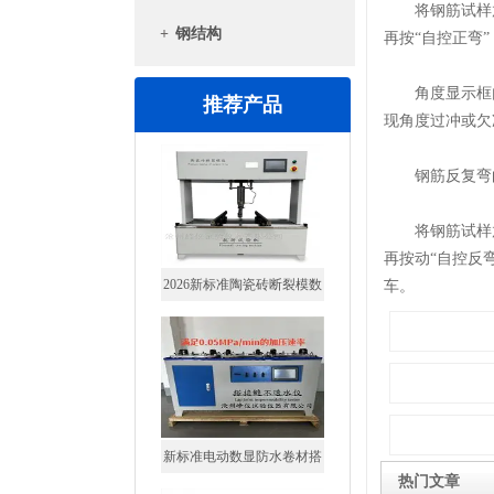
将钢筋试样放至
+
钢结构
再按“自控正弯
角度显示框内
推荐产品
现角度过冲或欠
钢筋反复弯曲
2026新标准陶瓷砖断裂模数
抗折试验机7寸屏
将钢筋试样放至
再按动“自控反
车。
新标准电动数显防水卷材搭
接缝不透水仪
热门文章