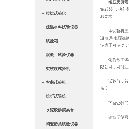
钢筋反复弯
第2部分：热轧带
+
拉拔试验仪
和要求。
+
保温材料试验仪器
本试验机应放置
通电源(电源连
+
试验箱
转为正向转动，
+
混凝土试验仪器
钢筋弯曲试验机
限公司，同时适
+
柔软度试验机
试验前，首先
+
弯曲试验机
角度。
+
抗折试验机
下面让我们一
+
水泥胶砂振实台
钢筋反复弯曲
+
陶瓷砖类试验仪器