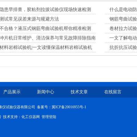
隐患早排查，胶粘剂拉拔试验仪现场快速检测
什么是电动防
测试常见误差来源与规避方法
钢筋弯曲试验
不合格？液压式钢筋弯曲试验机帮你精准检测
卷材拉力试验
冲片机日常维护、清洁保养与常见故障排除指南
一文了解电动
材料岩棉试验机|一文读懂保温材料岩棉试验机
抗折抗压试验
系统
产品展示
新闻中心
技术文章
在线留言
沧州峰仪试验仪器有限公司
备案号：冀ICP备20016955号-1
问者 技术支持：
化工仪器网
管理登陆