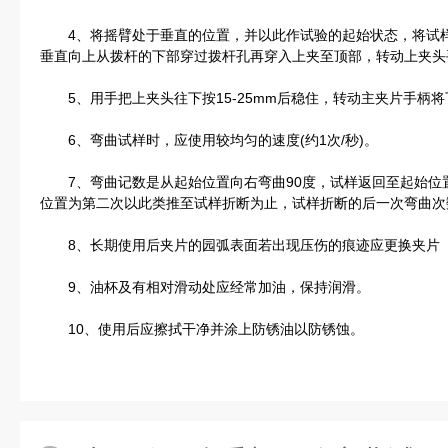
4、将摇臂处于垂直的位置，并以此作试验的起始状态，将试样
垂直向上从拨杆的下部穿过拨杆孔再穿入上夹至顶部，转动上夹头
5、用手把上夹头往下按15-25mm后稳住，转动主夹片手柄
6、弯曲试样时，应使用较均匀的速度(约1次/秒)。
7、弯曲记数是从起始位置向右弯曲90度，试样返回至起始位置
位置为第二次以此类推至试样折断为止，试样折断的后一次弯曲次
8、长期使用后夹片的园弧表面若出现压伤的痕迹应更换夹片
9、油杯及有相对滑动处应经常加油，保持润滑。
10、使用后应擦拭干净并涂上防锈油以防锈蚀。