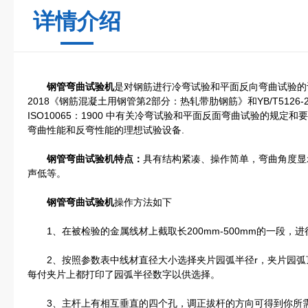
详情介绍
钢管弯曲试验机
是对钢筋进行冷弯试验和平面反向弯曲试验的设备
2018《钢筋混凝土用钢管第2部分：热轧带肋钢筋》和YB/T5126
ISO10065：1900 中有关冷弯试验和平面反面弯曲试验的规
弯曲性能和反弯性能的理想试验设备.
钢管弯曲试验机特点：
具有结构紧凑、操作简单，弯曲角度显
声低等。
钢管弯曲试验机
操作方法如下
1、在被检验的金属线材上截取长200mm-500mm的一段，
2、按照参数表中线材直径大小选择夹片园弧半径r，夹片园弧顶
每付夹片上都打印了园弧半径数字以供选择。
3、主杆上有相互垂直的四个孔，调正拔杆的方向可得到你所