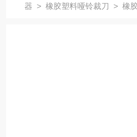
器
>
橡胶塑料哑铃裁刀
> 橡