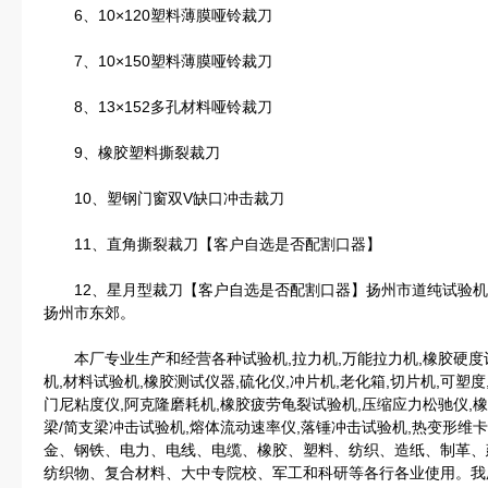
6、10×120塑料薄膜哑铃裁刀
7、10×150塑料薄膜哑铃裁刀
8、13×152多孔材料哑铃裁刀
9、橡胶塑料撕裂裁刀
10、塑钢门窗双V缺口冲击裁刀
11、直角撕裂裁刀【客户自选是否配割口器】
12、星月型裁刀【客户自选是否配割口器】扬州市道纯试验机械
扬州市东郊。
本厂专业生产和经营各种试验机,拉力机,万能拉力机,橡胶硬度计
机,材料试验机,橡胶测试仪器,硫化仪,冲片机,老化箱,切片机,可塑
门尼粘度仪,阿克隆磨耗机,橡胶疲劳龟裂试验机,压缩应力松驰仪,
梁/简支梁冲击试验机,熔体流动速率仪,落锤冲击试验机,热变形
金、钢铁、电力、电线、电缆、橡胶、塑料、纺织、造纸、制革、
纺织物、复合材料、大中专院校、军工和科研等各行各业使用。我