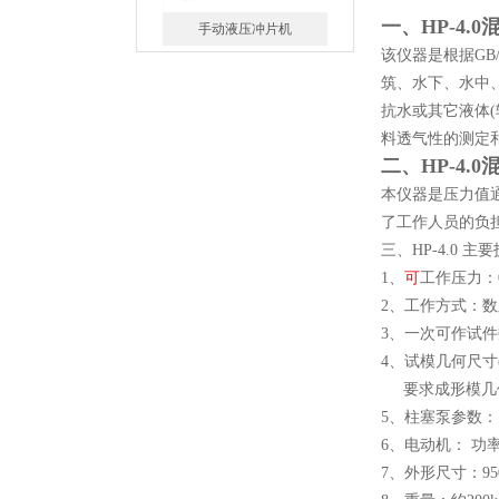
一、
HP-4.
该仪器是根据GB/
峰仪橡胶防水卷材电动冲片
筑、水下、水中
机制样机
抗水或其它液体
料透气性的测定
二、
HP-4.
本仪器是压力值
了工作人员的负
丙纶拉力试验机
三、HP-4.0 
1、
可
工作压力：0
2、工作方式：数
3、一次可作试件
4、试模几何尺寸(
要求成形模几何尺寸
多功能拉拔试验仪
5、柱塞泵参数： 流
6、电动机： 功率：
7、外形尺寸：950 