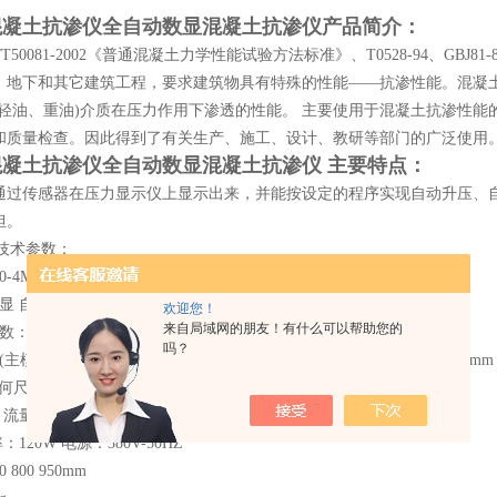
0混凝土抗渗仪
全自动数显混凝土抗渗仪
产品简介：
T50081-2002《普通混凝土力学性能试验方法标准》、T0528-94、GB
、地下和其它建筑工程，要求建筑物具有特殊的性能——抗渗性能。混凝
(轻油、重油)介质在压力作用下渗透的性能。 主要使用于混凝土抗渗性
和质量检查。因此得到了有关生产、施工、设计、教研等部门的广泛使用
0混凝土抗渗仪
全自动数显混凝土抗渗仪 主要特点：
通过传感器在压力显示仪上显示出来，并能按设定的程序实现自动升压、
担。
主要技术参数：
-4MPa
显 自动恒压且自动升压
欢迎您！
来自局域网的朋友！有什么可以帮助您的
数：6个
吗？
主模) ： 模腔上口直径：174.8mm 模腔下口直径：185mm 高度：153mm
(副模) ： 上口直径：175mm 下口直径：185mm 高度：150mm
量：0.16L/min
120W 电源：380V-50HZ
800 950mm