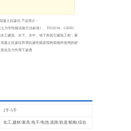
数显混凝土抗渗仪 产品简介：
凝土力学性能试验方法标准》、T0528-94、GBJ81-
如水工建筑、水下、水中、地下和其它建筑工程，要
。混凝土抗渗仪所谓抗渗性能是指构筑物所使用的材
介质在压力作用下渗透
2千-5千
化工,建材/家具,电子/电池,道路/轨道/船舶,综合