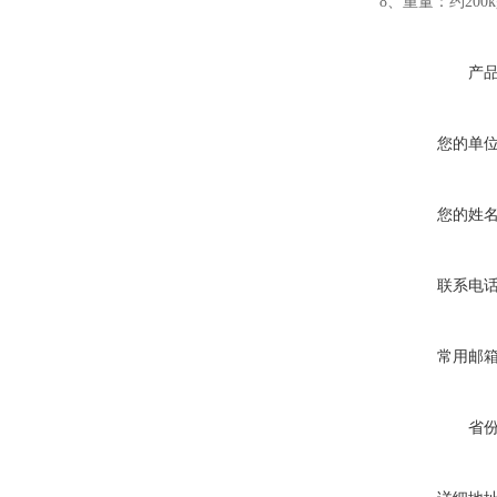
8、重量：约200k
产
gw40钢筋弯曲试验机
您的单
您的姓
GW-40E钢筋弯曲试验机
联系电
常用邮
省
胶粘剂拉拔试验仪