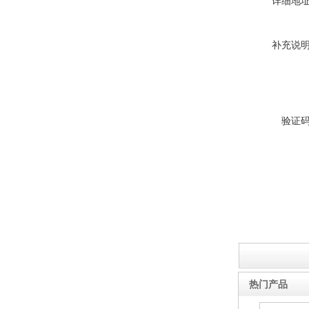
详细地
补充说
高分子搭接缝不透水仪
验证
瓷砖胶砂浆腻子拉拔试验仪
2026新标准陶瓷砖断裂模数
热门产品
抗折试验机7寸屏