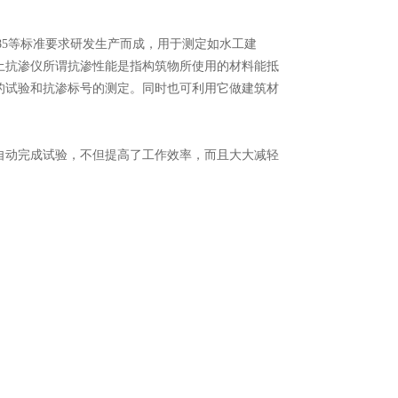
J81-85等标准要求研发生产而成，用于测定如水工建
土抗渗仪所谓抗渗性能是指构筑物所使用的材料能抵
能的试验和抗渗标号的测定。同时也可利用它做建筑材
。
自动完成试验，不但提高了工作效率，而且大大减轻