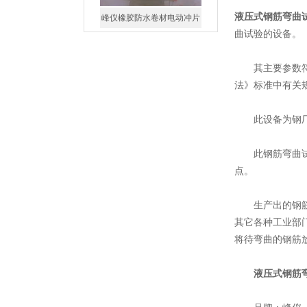
液压式钢筋弯曲试验
丙纶拉力试验机
曲试验的设备。
其主要参数符合GB
法》标准中有关
此设备为钢厂和
多功能拉拔试验仪
此钢筋弯曲试验
点。
生产出的钢筋需
其它各种工业部
gw40钢筋弯曲试验机
将待弯曲的钢筋
液压式钢筋弯