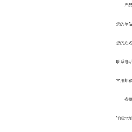
产
瓷砖胶砂浆腻子拉拔试验仪
您的单
您的姓
联系电
2026新标准陶瓷砖断裂模数
抗折试验机7寸屏
常用邮
省
新标准电动数显防水卷材搭
详细地
接缝不透水仪