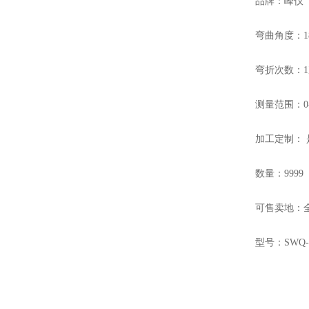
品牌：峰仪
GW-40E钢筋弯曲试验机
弯曲角度：18
弯折次数：1次/
测量范围：0-
加工定制： 
胶粘剂拉拔试验仪
数量：9999
可售卖地：
型号：SWQ-1
高分子搭接缝不透水仪