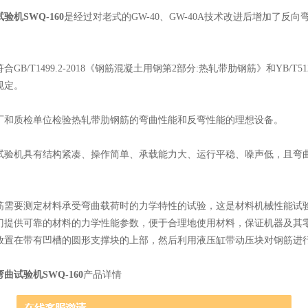
机SWQ-160
是经过对老式的GW-40、GW-40A技术改进后增加了
/T1499.2-2018《钢筋混凝土用钢第2部分:热轧带肋钢筋》和YB/T
规定。
质检单位检验热轧带肋钢筋的弯曲性能和反弯性能的理想设备。
机具有结构紧凑、操作简单、承载能力大、运行平稳、噪声低，且弯曲
要测定材料承受弯曲载荷时的力学特性的试验，这是材料机械性能试验
门提供可靠的材料的力学性能参数，便于合理地使用材料，保证机器及其
放置在带有凹槽的圆形支撑块的上部，然后利用液压缸带动压块对钢筋进
曲试验机SWQ-160
产品详情