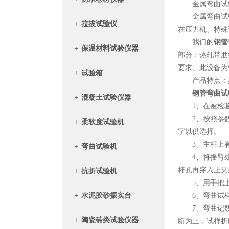
金属弯曲试
金属弯曲试验可
+
拉拔试验仪
在压力机、特殊
我们的
钢管
+
保温材料试验仪器
部分：热轧带肋钢
要求。此设备为
+
试验箱
产品特点：具
钢管弯曲试
+
混凝土试验仪器
1、在被检验的
2、按照参数表
+
柔软度试验机
字以供选择。
3、主杆上有
+
弯曲试验机
4、将摇臂处
杆孔再穿入上夹
+
抗折试验机
5、用手把上夹
+
水泥胶砂振实台
6、弯曲试样时
7、弯曲记数是
+
陶瓷砖类试验仪器
断为止，试样折