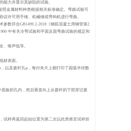
的能力并显示其缺陷的试验。
应按照金属材料种类根据相关标准确定。弯曲试验可
协议许可用手锤、机械锤或弯钩机进行弯曲。
合GB1499.2-2018《钢筋混凝土用钢管第2
5：1900 中有关冷弯试验和平面反面弯曲试验的规定和
全、噪声低等。
伤线材表面。
，以及拨杆孔φ，每付夹片上都打印了园弧半径数
底板的孔内，然后垂直向上从拨杆的下部穿过拨
度，试样再返回起始位置为第二次以此类推至试样折