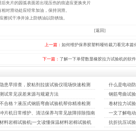
后夹片的园弧表面若出现压伤的痕迹应更换夹片
相对滑动处应经常加油，保持润滑。
应擦拭干净并涂上防锈油以防锈蚀。
[返回]
上一篇：
如何维护保养胶塑料哑铃裁刀看完本篇
下一篇：
了解一下单臂数显橡胶拉力试验机的软件
隐患早排查，胶粘剂拉拔试验仪现场快速检测
什么是电动防
测试常见误差来源与规避方法
钢筋弯曲试验
不合格？液压式钢筋弯曲试验机帮你精准检测
卷材拉力试验
冲片机日常维护、清洁保养与常见故障排除指南
一文了解电动
材料岩棉试验机|一文读懂保温材料岩棉试验机
抗折抗压试验
系统