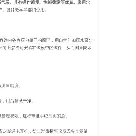
隔气层、具有操作简便、性能稳定等优点。
采用水
生产、设计教学等部门使用。
容器内各点压力相同的原理，用自带的加压水泵对
由下向上渗透到安装在试模中的试件，从而测量防水
低测量精度。
滑，用后擦试干净。
管理权限，履行审批手续后再实施。
应定期通电开机，防止潮霉损坏仪器设备其零部