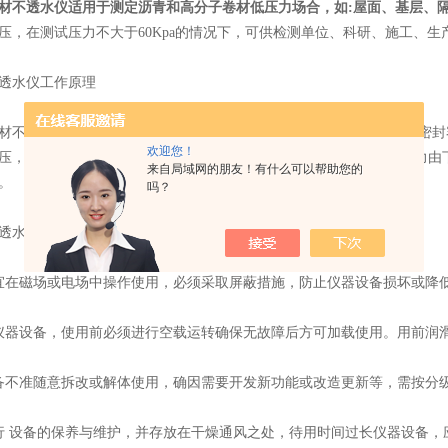
材不透水仪适用于测定沥青和高分子卷材低压力场合，如:屋面、基层、
压，在测试压力不大于60Kpa的情况下，可供检测单位、科研、施工、
水仪工作原理
不透水仪是利用帕斯卡定律，即在水位差忽略不计的情况下，静态密封
欢迎您！
压，并通过计量仪表(如：电接点压力表)控制加压的大小来实现水压力
来自局域网的朋友！有什么可以帮助您的
。
吗？
水仪维护保养：
在磁场或电场中操作使用，必须采取屏蔽措施，防止仪器设备损坏或降
器设备，使用前必须进行空载运转确保无故障后方可加载使用。用前润
不准随意拆改或解体使用，确因需要开发新功能或改造更新等，需按分级
设备的保养与维护，并存放在干燥通风之处，待用时间过长仪器设备，