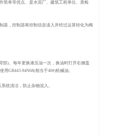
作简单等优点、是水泥厂、建筑工程单位、质检
制器，控制器将控制信息读入并经过运算转化为阀
部)。每年更换液压油一次，换油时打开右侧盖
用GB443-84N68(相当于40#)机械油。
系统清洁，防止杂物混入。