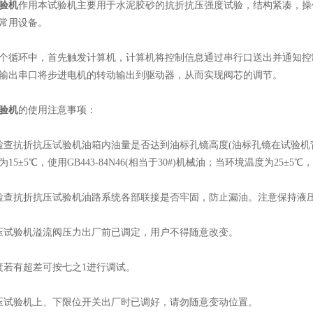
验机
作用本试验机主要用于水泥胶砂的抗折抗压强度试验，结构紧凑，操
常用设备。
循环中，首先触发计算机，计算机将控制信息通过串行口送出并通知控
输出串口将步进电机的转动输出到驱动器，从而实现阀芯的调节。
验机
的使用注意事项：
抗折抗压试验机油箱内油量是否达到油标孔镜高度(油标孔镜在试验机背
5±5℃，使用GB443-84N46(相当于30#)机械油；当环境温度为25±5℃，使
查抗折抗压试验机油路系统各部联接是否牢固，防止漏油。注意保持液压
试验机溢流阀压力出厂前已调定，用户不得随意改变。
若有超差可按七之1进行调试。
试验机上、下限位开关出厂时已调好，请勿随意变动位置。