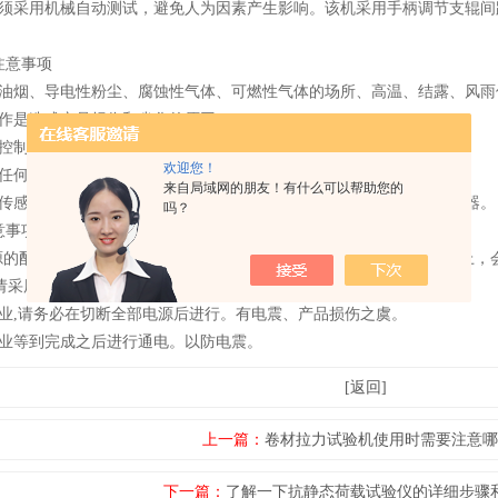
须采用机械自动测试，避免人为因素产生影响。该机采用手柄调节支辊间
注意事项
油烟、导电性粉尘、腐蚀性气体、可燃性气体的场所、高温、结露、风雨
作是造成产品损伤和劣化的原因。
控制接线时,请准确接于接线端子上。接触不良是造成误操作的原因。
欢迎您！
任何杂物有碍正常操作。不正常干拢会影响测试机的机械损坏。
来自局域网的朋友！有什么可以帮助您的
传感器本体不得与冷冻液接触。浸水会破坏电器的绝缘性能，损坏电器。
吗？
意事项
源的配线，请按本说明书所述接于专用端子上,如果将之接到其他端子上，
,请采用1mm2以上的配线。如有条件的话,请将本仪器与地线相连。
业,请务必在切断全部电源后进行。有电震、产品损伤之虞。
业等到完成之后进行通电。以防电震。
[返回]
上一篇：
卷材拉力试验机使用时需要注意哪
下一篇：
了解一下抗静态荷载试验仪的详细步骤