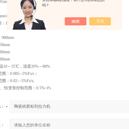
01mm
吗？
m/min ~ 500mm/min无级调速
：优于示值的±1％
900mm
0mm
0mm
0mm
温10～35℃，湿度20%～80%
：0.005--5%Fs/s；
：0.02—5%Fs/s;
移、恒变形控制范围：0.5%~Fs
品：
位：