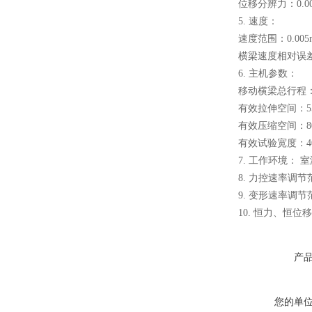
位移分辨力：0.0
5. 速度：
速度范围：0.005m
横梁速度相对误差
多功能拉拔试验仪
6. 主机参数：
移动横梁总行程：
有效拉伸空间：55
有效压缩空间：80
有效试验宽度：40
7. 工作环境： 室
gw40钢筋弯曲试验机
8. 力控速率调节范围
9. 变形速率调节范围
10. 恒力、恒位
产
GW-40E钢筋弯曲试验机
您的单