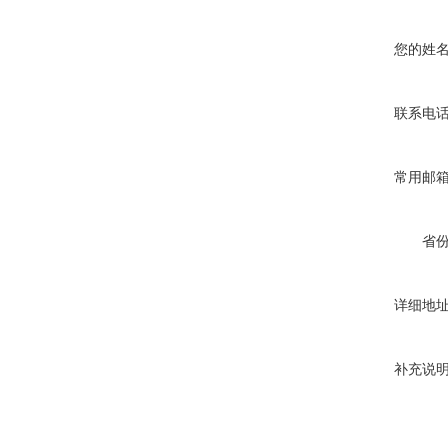
您的姓
胶粘剂拉拔试验仪
联系电
常用邮
省
高分子搭接缝不透水仪
详细地
补充说
瓷砖胶砂浆腻子拉拔试验仪