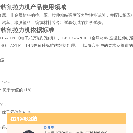
胶粘剂拉力机
产品使用领域
：
金属、非金属材料的拉、压、拉伸粘结强度等力学性能试验，并配以相应
、汽车、橡胶塑料、编织材料等各种试验领域的力学试验。
胶粘剂拉力机
依据标准
：
491-2008 《电子式万能试验机》、GB/T228-2010《金属材料 室温拉伸
ISO、ASTM、DIN等多种标准的数据处理。可以符合用户的要求及提供
1级
1%~
优于示值的±1％
1%～
优于示值的±1％
误差：±1%
欢迎您！
来自局域网的朋友！有什么可以帮助您的