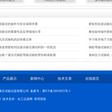
拉拔试验仪
丙纶拉力试验机
多功能拉拔
试验仪的操作与安全保障并重
胶粘剂拉拔试验
试验仪的重要性及应用领域分享
教你如何操作胶
抗压试验机的赶快看过来
学习有关电子万
免使用胶粘剂拉拔试验仪测试时的一些状况
钢筋弯曲试验机
合格？液压式钢筋弯曲试验机帮你精准检测
卷材拉力试验机
产品展示
新闻中心
技术文章
在线留言
沧州峰仪试验仪器有限公司
备案号：冀ICP备20016955号-1
问者 技术支持：
化工仪器网
管理登陆