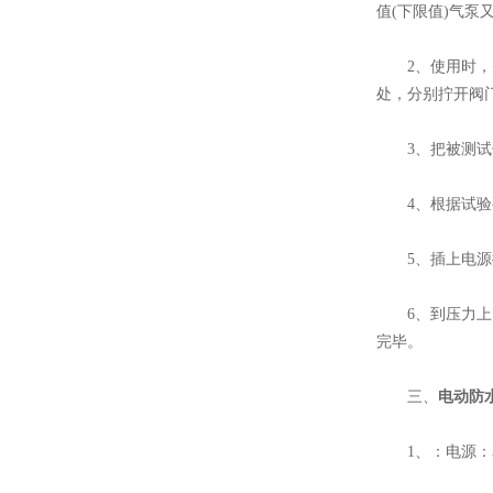
值(下限值)气泵
2、使用时，先
处，分别拧开阀门
多功能拉拔试验仪
3、把被测试件
4、根据试验要
5、插上电源插
6、到压力上*
gw40钢筋弯曲试验机
完毕。
三、
电动防
1、：电源：38
GW-40E钢筋弯曲试验机