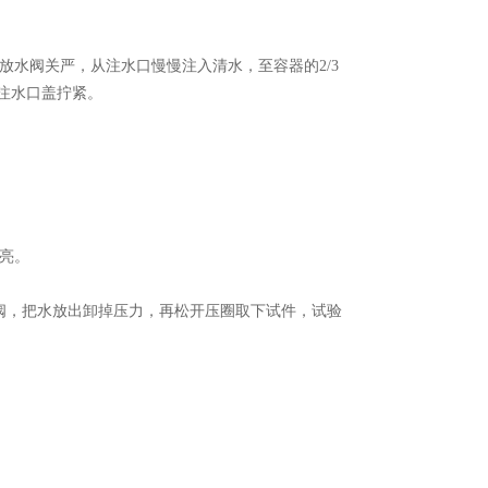
水阀关严，从注水口慢慢注入清水，至容器的2/3
把注水口盖拧紧。
亮。
阀，把水放出卸掉压力，再松开压圈取下试件，试验