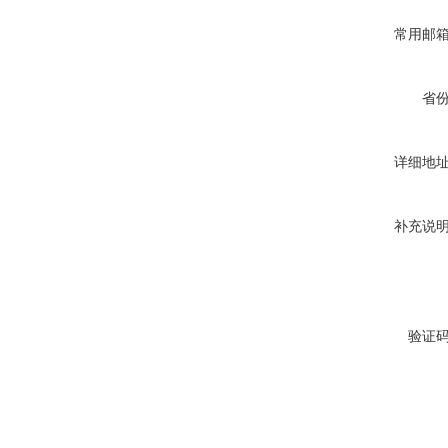
瓷砖胶砂浆腻子拉拔试验仪
常用邮
省
详细地
2026新标准陶瓷砖断裂模数
抗折试验机7寸屏
补充说
验证