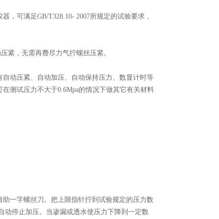
GB/T328.10- 2007所规定的试验要求，
自动压紧，无需再费尽力气拧螺丝压紧。
自动压紧、自动加压、自动保持压力、数显计时等
测试压力不大于0.6Mpa的情况下做其它有关材料
助一字螺丝刀。把上限指针拧到试验规定的压力数
值)自动停止加压。当渗漏或透水使压力下降到一定数