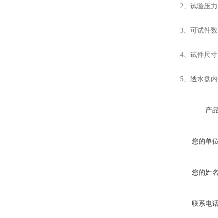
2、试验压力：0-
3、可试件数：
4、试件尺寸：15
胶粘剂拉拔试验仪
5、透水盘内径
产
您的单
高分子搭接缝不透水仪
您的姓
联系电