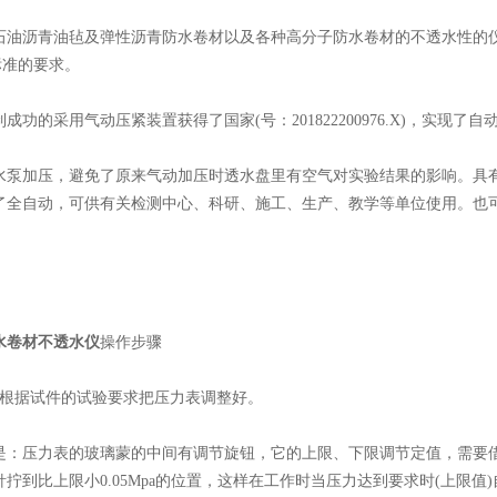
青油毡及弹性沥青防水卷材以及各种高分子防水卷材的不透水性的仪器，可满足
标准的要求。
的采用气动压紧装置获得了国家(号：201822200976.X)，实现了
加压，避免了原来气动加压时透水盘里有空气对实验结果的影响。具有
了全自动，可供有关检测中心、科研、施工、生产、教学等单位使用。也可在
水卷材不透水仪
操作步骤
据试件的试验要求把压力表调整好。
压力表的玻璃蒙的中间有调节旋钮，它的上限、下限调节定值，需要借
拧到比上限小0.05Mpa的位置，这样在工作时当压力达到要求时(上限