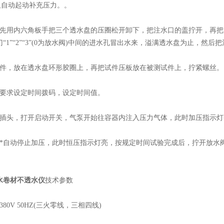
又自动起动补充压力。。
用内六角板手把三个透水盘的压圈松开卸下，把注水口的盖拧开，再把放
“1”“2”“3”(0为放水阀)中间的进水孔冒出水来，溢满透水盘为止，然后
，放在透水盘环形胶圈上，再把试件压板放在被测试件上，拧紧螺丝。
求设定时间拨码，设定时间值。
头，打开启动开关，气泵开始往容器内注入压力气体，此时加压指示灯
自动停止加压，此时恒压指示灯亮，按规定时间试验完成后，拧开放水
水卷材不透水仪
技术参数
0V 50HZ(三火零线，三相四线)